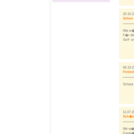
20.10.
Schon 
Wie w�r
F�r di
Surf- u
06.10.
Ferien
Schaut 
11.07.2
Sch�ne
Wir w�n
Genie�t