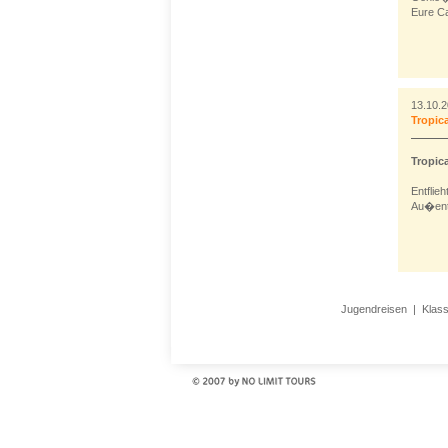
Eure C
13.10.
Tropica
Tropic
Entflie
Au�ente
Jugendreisen
|
Klas