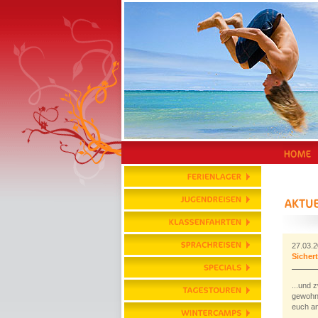
27.03.
Sicher
...und 
gewohnt
euch an