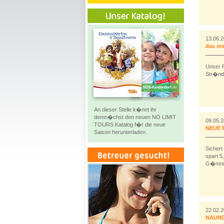
13.06.
das er
Unser P
Str�nde
An dieser Stelle k�nnt ihr
demn�chst den neuen NO LIMIT
09.05.
TOURS Katalog f�r die neue
NEUE P
Saison herunterladen.
Sichert
spart 5
G�nster
22.02.
NAUND