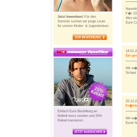
Naundor
F�r 225
Jetzt bewerben!
Für den
Also si
Sommer suchen wir junge Leute
Eure C
für unsere Kinder- & Jugendreisen
18.01.
Ein ge
Wir w�
Schaut 
20.12.
Fr�hli
Einfach Eure Bestellung an
Nolimit-tours senden und 20%
Wir w�n
Rabatt kassieren.
Eurer N