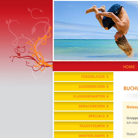
Reise
Grupp
Ich möc
Reise*