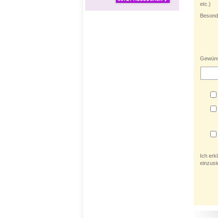
etc.)
Besond
Gewünsc
Ich erk
einzus