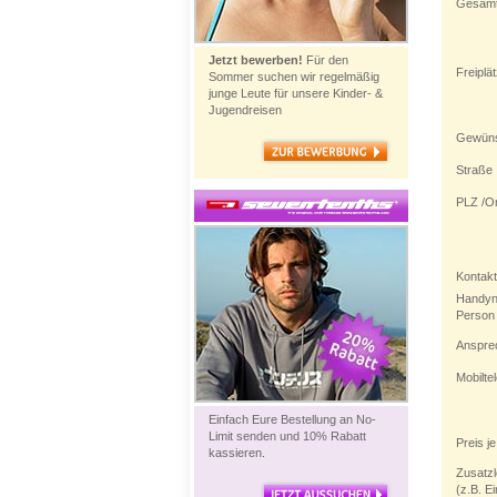
Gesamt
Jetzt bewerben!
Für den
Freiplä
Sommer suchen wir regelmäßig
junge Leute für unsere Kinder- &
Jugendreisen
Gewünsc
Straße
PLZ /Or
Kontakt
Handyn
Person
Anspre
Mobilt
Einfach Eure Bestellung an No-
Limit senden und 10% Rabatt
Preis j
kassieren.
Zusatzl
(z.B. E