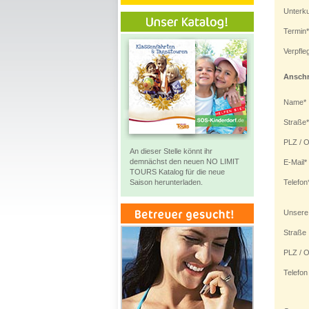
Unterku
Termin*
Verpfle
Anschr
Name*
Straße*
PLZ / O
An dieser Stelle könnt ihr
demnächst den neuen NO LIMIT
E-Mail*
TOURS Katalog für die neue
Saison herunterladen.
Telefon
Unsere
Straße
PLZ / O
Telefon