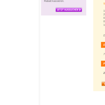
Rabatt kassieren.
T
1
2
0
0
1
D
D
7
P
2