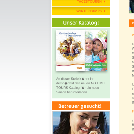
B
W
D
W
m
S
a
S
B
M
An dieser Stelle k�nnt ihr
demn�chst den neuen NO LIMIT
U
TOURS Katalog f�r die neue
F
Saison herunterladen.
a
a
B
F
z
B
B