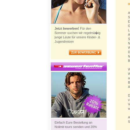
H
A
S
E
G
Jetzt bewerben!
Für den
L
Sommer suchen wir regelmä�ig
A
junge Leute für unsere Kinder- &
S
Jugendreisen
N
W
D
N
B
W
W
a
B
A
D
v
V
w
A
S
Einfach Eure Bestellung an
Nolimit-tours senden und 20%