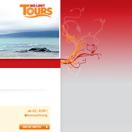
ab 22,- EUR /
�bernachtung