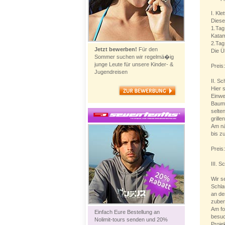
I. Kl
Diese
1.Tag
Kata
2.Tag
Jetzt bewerben!
Für den
Die Ü
Sommer suchen wir regelmä�ig
junge Leute für unsere Kinder- &
Preis
Jugendreisen
II. S
Hier 
Einwe
Baumh
selte
grill
Am nä
bis z
Preis
III. 
Wir s
Schla
an de
zubere
Am fo
Einfach Eure Bestellung an
besu
Nolimit-tours senden und 20%
Proje