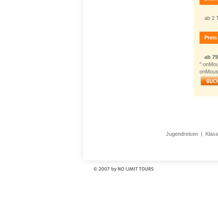
ab 2 
Preis
ab 7
" onMo
onMouse
Jugendreisen
|
Klas