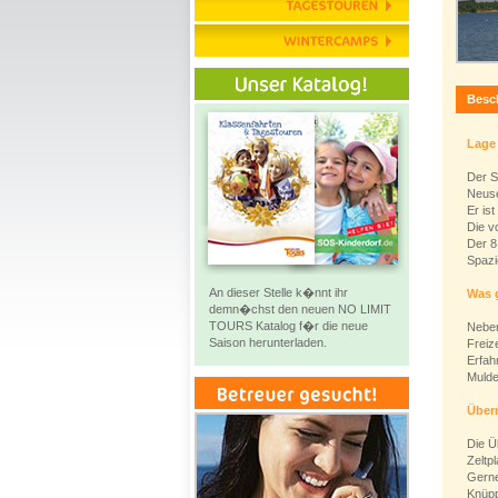
Besc
Lage
Der S
Neuse
Er is
Die v
Der 8
Spazi
An dieser Stelle k�nnt ihr
Was 
demn�chst den neuen NO LIMIT
TOURS Katalog f�r die neue
Neben
Saison herunterladen.
Freiz
Erfah
Mulde
Über
Die Ü
Zeltpl
Gerne
Knüpp