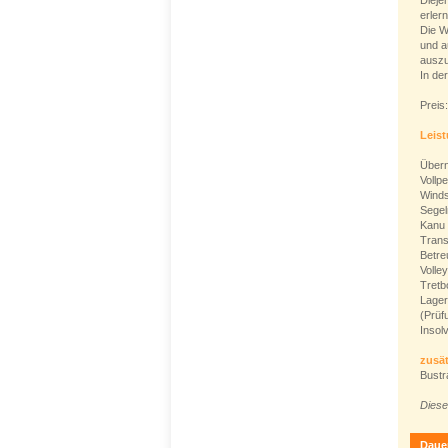
Dieje
erler
Die W
und a
auszu
In de
Preis
Leis
Übern
Vollp
Winds
Segel
Kanu
Trans
Betre
Volle
Tretb
Lager
(Prüf
Insol
zusät
Bustr
Diese
Daue