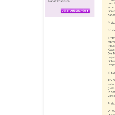
Rabatt kassieren.
den J
in de
Späte
schon
Preis
IV. K
Treff
fahre
Indus
Klass
Die T
Leipz
Schw
Preis:
V. Sc
Für S
entsc
(Joll
In de
versc
Preis
VI. G