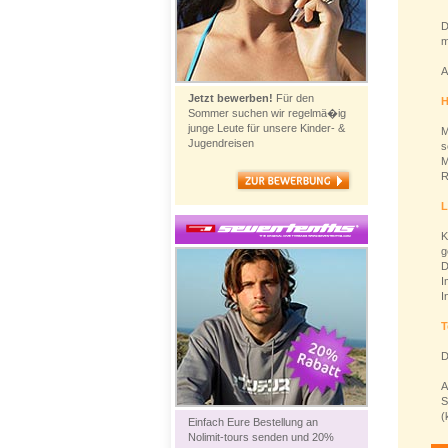
D
m
A
Jetzt bewerben!
Für den
H
Sommer suchen wir regelmä�ig
junge Leute für unsere Kinder- &
M
Jugendreisen
s
M
R
L
K
g
D
I
I
T
D
A
S
(
Einfach Eure Bestellung an
Nolimit-tours senden und 20%