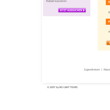
Rabatt kassieren.
D
g
P
a
Jugendreisen
|
Klas