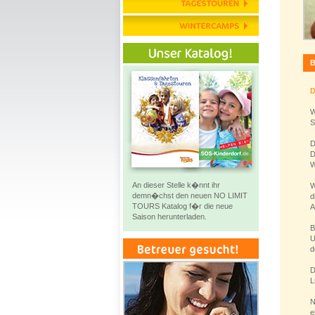
B
D
W
S
D
D
W
An dieser Stelle k�nnt ihr
W
demn�chst den neuen NO LIMIT
d
TOURS Katalog f�r die neue
A
Saison herunterladen.
B
U
d
D
L
N
e